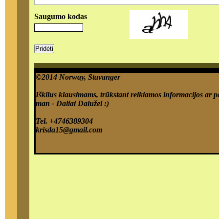
Saugumo kodas
©2014 Norway, Stavanger
Iškilus klausimams, trūkstant reikiamos informacijos ar pa
man - Daliai Dalužei :)
Tel. +
4746389304
krisda15@gmail.com