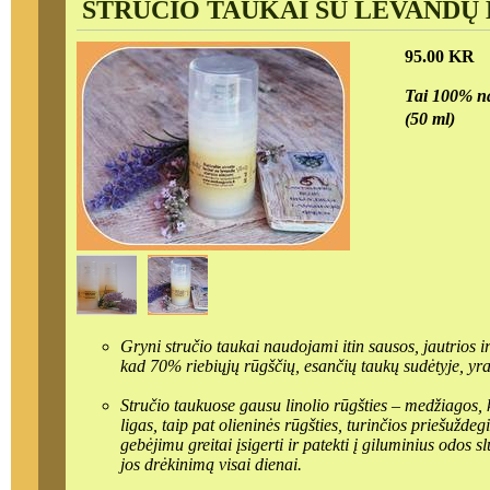
STRUČIO TAUKAI SU LEVANDŲ E
95.00 KR
Tai 100% nat
(50 ml)
Gryni stručio taukai naudojami itin sausos, jautrios 
kad 70% riebiųjų rūgščių
Stručio taukuose gausu linolio rūgšties – medžiagos, kuri pagarsėjusi savo savybėmis gydant raumenų bei sąnarių
ligas, taip pat olieninės rūgšties, turinčios priešuždegiminį poveikį. Dėka šios rūgšties stručio taukai pasižymi
gebėjimu greitai įsigerti ir patekti į giluminius odos sluoksnius. Puikiai tinka sausos odos priežiūrai, nes užtikrina
jos drėkinimą visai dienai.