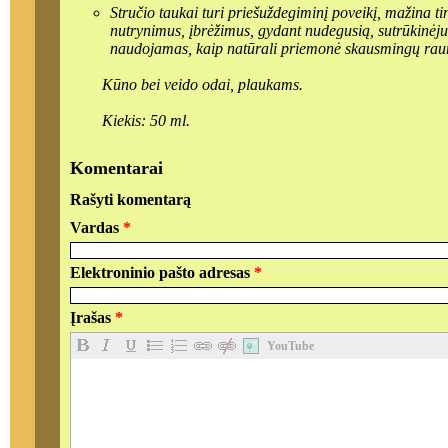
Stručio taukai turi priešuždegiminį poveikį, mažina tinimą, gydo žaizdas, nudegimus, įpjovimus, randus,
nutrynimus, įbrėžimus, gydant nudegusią, sutrūkinėjusią, sausą, psoriazės ar dermatito pažeistą odą. Gali būti
Kūno bei veido odai, plaukams.
Kiekis: 50 ml.
Komentarai
Rašyti komentarą
Vardas
*
Elektroninio pašto adresas
*
Įrašas
*
YouTube